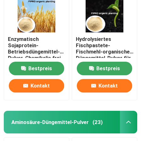
Enzymatisch
Hydrolysiertes
Sojaprotein-
Fischpastete-
Betriebsdüngemittel-
Fischmehl-organisches
Pulver-Chemikalie frei
Düngemittel-Pulver für
Gemüse
Bestpreis
Bestpreis
Kontakt
Kontakt
Haus
Produkte
Aminosäure-Düngemittel-Pulver
(23)
Über uns