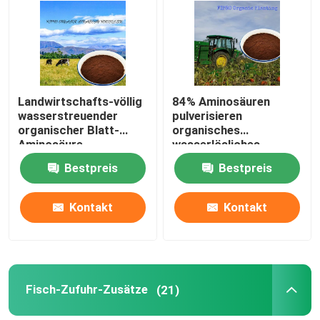
Fabrik-Ausflug
Qualitätskontrolle
Landwirtschafts-völlig
84% Aminosäuren
wasserstreuender
pulverisieren
organischer Blatt-
organisches
Treten Sie mit uns in Verbindung
Aminosäure-
wasserlösliches
Düngemittel-Pulver-
Düngemittel 85 16
Bestpreis
Bestpreis
Körper
Fordern Sie ein Zitat
Kontakt
Kontakt
Organisches Düngemittel-Pulver
Betriebsdüngemittel-Pulver
Fisch-Zufuhr-Zusätze
(21)
Aminosäure-Düngemittel-Pulver