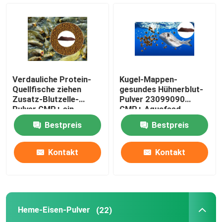
Fisch-Zufuhr-Zusätze
Heme-Eisen-Pulver
Verdauliche Protein-
Kugel-Mappen-
Geflügel-Zufuhr-Zusätze
Quellfische ziehen
gesundes Hühnerblut-
Zusatz-Blutzelle-
Pulver 23099090
Pulver GMP+ ein
GMP+ Aquafeed
Geflügel-Dünger
Bestpreis
Bestpreis
Pepton-Pulver
Kontakt
Kontakt
Pharmazeutische Vermittler
Heme-Eisen-Pulver
(22)
Schweine ziehen Zusätze ein