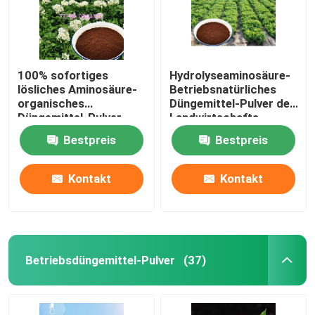
100% sofortiges
Hydrolyseaminosäure-
lösliches Aminosäure-
Betriebsnatürliches
organisches
Düngemittel-Pulver des
Düngemittel-Pulver-
Landwirtschafts-
Blatt- Spray
Abfall-100%
Bestpreis
Bestpreis
enzymatisches
Kontakt
Kontakt
Betriebsdüngemittel-Pulver
(37)