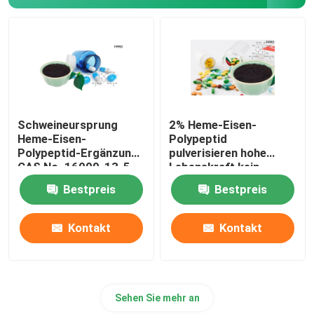
Protein-Hydrolysat-Pulver
Natürliche Farbstoffe
Schweineursprung
2% Heme-Eisen-
Heme-Eisen-
Polypeptid
Polypeptid-Ergänzung
pulverisieren hohe
CAS No .16009-13-5
Lebenskraft kein
oxidativer Stress
Bestpreis
Bestpreis
Kontakt
Kontakt
Sehen Sie mehr an