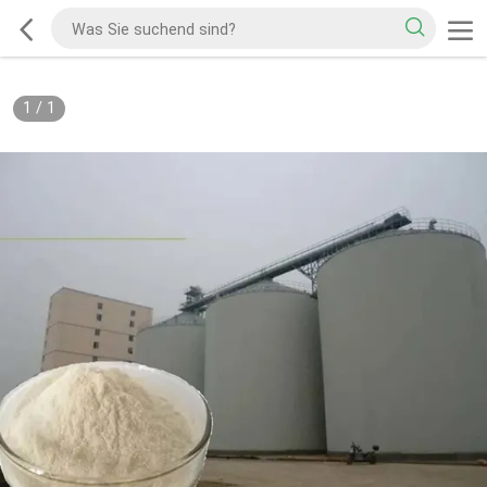
1
/
1