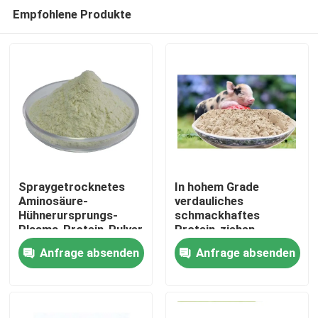
Empfohlene Produkte
Spraygetrocknetes
In hohem Grade
Aminosäure-
verdauliches
Hühnerursprungs-
schmackhaftes
Nach Hause
Plasma-Protein-Pulver
Protein-ziehen
spraygetrocknete
Anfrage absenden
Anfrage absenden
Plasma-Schweine
Über uns
Zusatz-neutrale
Person ein
Kontakte