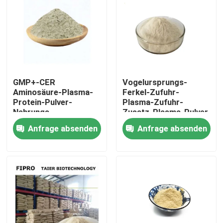
Produkte
Organisches Düngemittel-Pulver
GMP+-CER
Vogelursprungs-
Betriebsdüngemittel-Pulver
Aminosäure-Plasma-
Ferkel-Zufuhr-
Protein-Pulver-
Plasma-Zufuhr-
Nahrungs-
Zusatz-Plasma-Pulver
Vergrößerer
Aminosäure-Düngemittel-Pulver
Anfrage absenden
Anfrage absenden
23099090
Fisch-Zufuhr-Zusätze
Heme-Eisen-Pulver
Geflügel-Zufuhr-Zusätze