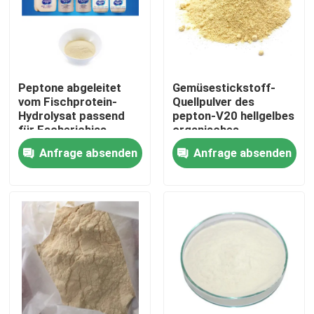
Fabrik-Ausflug
Qualitätskontrolle
Peptone abgeleitet
Gemüsestickstoff-
vom Fischprotein-
Quellpulver des
Hydrolysat passend
pepton-V20 hellgelbes
Treten Sie mit uns in Verbindung
für Escherichias
organisches
Anfrage absenden
Anfrage absenden
Fordern Sie ein Zitat
Organisches Düngemittel-Pulver
Betriebsdüngemittel-Pulver
Aminosäure-Düngemittel-Pulver