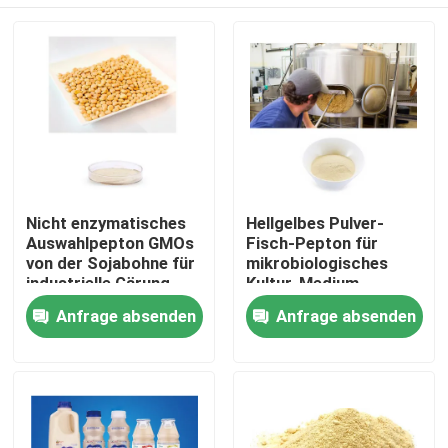
Nicht enzymatisches
Hellgelbes Pulver-
Auswahlpepton GMOs
Fisch-Pepton für
von der Sojabohne für
mikrobiologisches
industrielle Gärung
Kultur-Medium
Haus
Anfrage absenden
Anfrage absenden
Produkte
Über uns