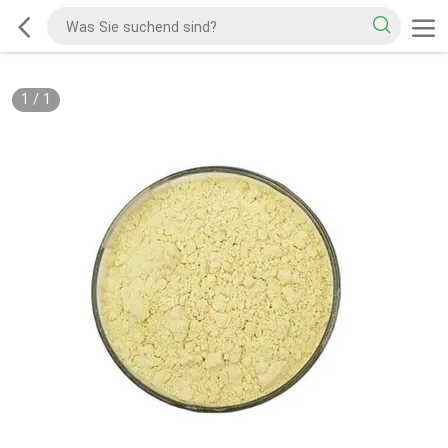
1
/
1